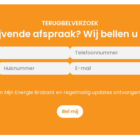
TERUGBELVERZOEK
ijvende afspraak? Wij bellen u
t van Mijn Energie Brabant en regelmatig updates ontvange
Bel mij