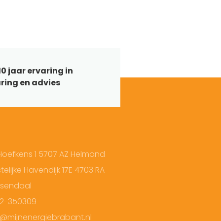
0 jaar ervaring in
ring en advies
Hoefkens 1 5707 AZ Helmond
elijke Havendijk 17E 4703 RA
sendaal
2-350309
o@mijnenergiebrabant.nl