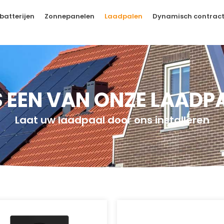
batterijen
Zonnepanelen
Laadpalen
Dynamisch contrac
S EEN VAN ONZE LAADP
Laat uw laadpaal door ons installeren