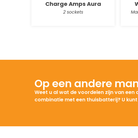
Charge Amps Aura
W
2 sockets
Mak
Op een andere man
Weet u al wat de voordelen zijn van een
combinatie met een thuisbatterij? U kun