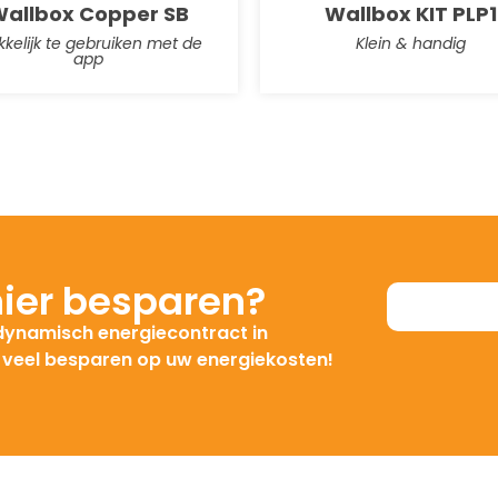
allbox Copper SB
Wallbox KIT PLP1
kelijk te gebruiken met de
Klein & handig
app
ier besparen?
 dynamisch energiecontract in
t veel besparen op uw energiekosten!