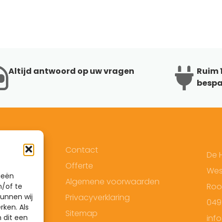
Altijd antwoord op uw vragen
Ruim 1
bespa
Contact
De 
Offerte
West
ieën
Algemene voorwaarden
Roo
n/of te
unnen wij
Privacyverklaring
049
rken. Als
Sitemap
 dit een
inf