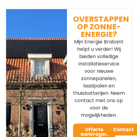
OVERSTAPPEN
OP ZONNE-
ENERGIE?
Mijn Energie Brabant
helpt u verder! Wij
bieden volledige
installatieservice
voor nieuwe
zonnepanelen,
laadpalen en
thuisbatterijen. Neem
contact met ons op
voor de
mogelijkheden.
Offerte
Contact
aanvragen