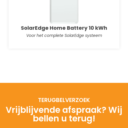
SolarEdge Home Battery 10 kWh
Voor het complete SolarEdge systeem
TERUGBELVERZOEK
Vrijblijvende afspraak? Wij
bellen u terug!