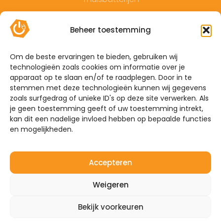
Contact
Beheer toestemming
Offerte
Algemene voorwaarden
Om de beste ervaringen te bieden, gebruiken wij
technologieën zoals cookies om informatie over je
Privacyverklaring
apparaat op te slaan en/of te raadplegen. Door in te
Sitemap
stemmen met deze technologieën kunnen wij gegevens
zoals surfgedrag of unieke ID's op deze site verwerken. Als
je geen toestemming geeft of uw toestemming intrekt,
De Hoefkens 1 5707 AZ Helmond
kan dit een nadelige invloed hebben op bepaalde functies
en mogelijkheden.
Westelijke Havendijk 17E 4703 RA Roosendaal
0492-350309
Accepteren
info@mijnenergiebrabant.nl
Weigeren
Bekijk voorkeuren
©2026 – Mijn Energie Brabant