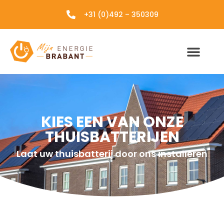
+31 (0)492 – 350309
KIES EEN VAN ONZE
THUISBATTERIJEN
Laat uw thuisbatterij door ons installeren