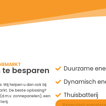
GIEMARKT
Duurzame ene
 te besparen
Dynamisch ene
 Wij helpen u dan ook bij
rkt. De beste oplossing?
Thuisbatterij
(d.m.v. zonnepanelen), een
erij.
Dynamisch energiecon