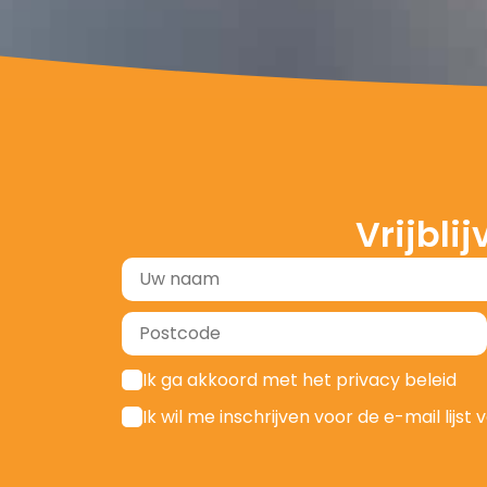
Schone
Vrijbli
Mijn Energie Brabant bie
zonnepanelen, laadpa
Meer in
Ik ga akkoord met het privacy beleid
Ik wil me inschrijven voor de e-mail lij