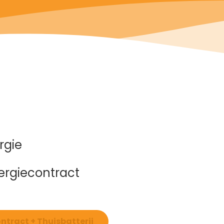
rgie
rgiecontract
tract + Thuisbatterij