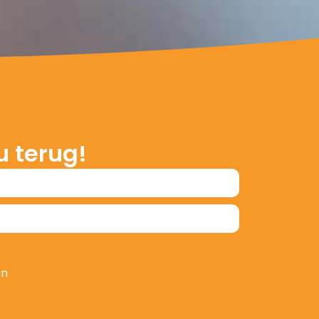
u terug!
en