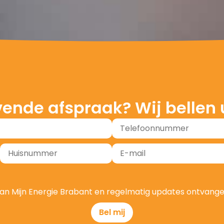
 energie
jvende afspraak? Wij bellen 
dt installatieservice voor
len en thuisbatterijen.
formatie
st van Mijn Energie Brabant en regelmatig updates ontvang
Bel mij