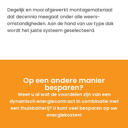
Degelijk en mooi afgewerkt montagemateriaal
dat decennia meegaat onder alle weers-
omstandigheden. Aan de hand van uw type dak
wordt het juiste systeem geselecteerd.
Op een andere manier
besparen?
Weet u al wat de voordelen zijn van een
dynamisch energiecontract in combinatie met
een thuisbatterij? U kunt veel besparen op uw
energiekosten!