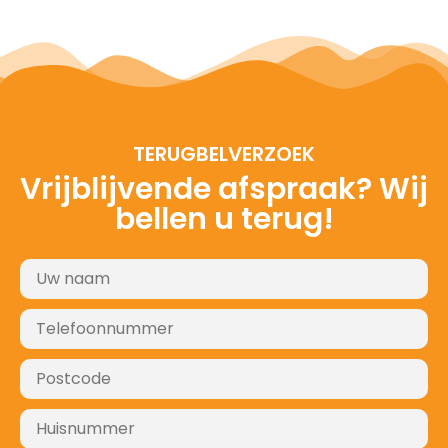
TERUGBELVERZOEK
Vrijblijvende afspraak? Wij
bellen u terug!