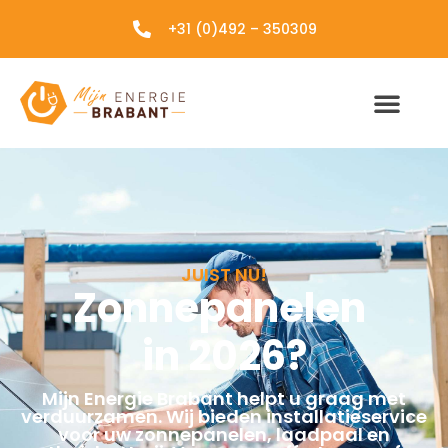
+31 (0)492 – 350309
JUIST NU!
Zonnepanelen
in 2026?
Mijn Energie Brabant helpt u graag met
verduurzamen. Wij bieden installatieservice
voor uw zonnepanelen, laadpaal en