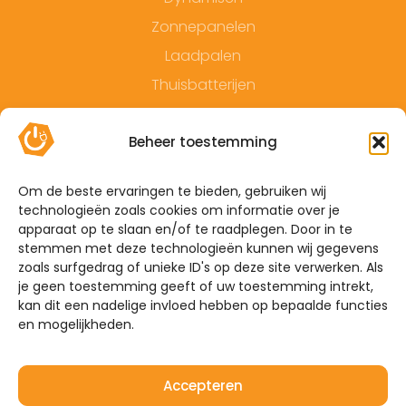
Zonnepanelen
Laadpalen
Thuisbatterijen
Contact
Beheer toestemming
Offerte
Algemene voorwaarden
Om de beste ervaringen te bieden, gebruiken wij
technologieën zoals cookies om informatie over je
Privacyverklaring
apparaat op te slaan en/of te raadplegen. Door in te
Sitemap
stemmen met deze technologieën kunnen wij gegevens
zoals surfgedrag of unieke ID's op deze site verwerken. Als
je geen toestemming geeft of uw toestemming intrekt,
De Hoefkens 1 5707 AZ Helmond
kan dit een nadelige invloed hebben op bepaalde functies
en mogelijkheden.
Westelijke Havendijk 17E 4703 RA Roosendaal
0492-350309
Accepteren
info@mijnenergiebrabant.nl