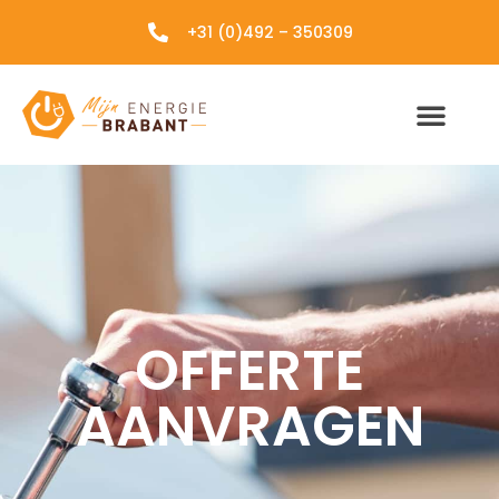
+31 (0)492 – 350309
OFFERTE
AANVRAGEN