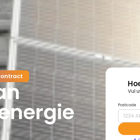
contract
van
Hoe
Vul 
energie
Postcode