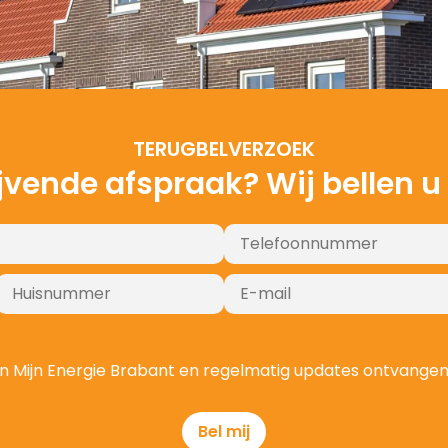
TERUGBELVERZOEK
ijvende afspraak? Wij bellen u
KOSTEN ZONNEPANELEN MOERGESTEL
KOSTEN ZONNEPANELEN MOERGESTEL
KOSTEN ZONNEPANELEN MOERGESTEL
KOSTEN ZONNEPANELEN MOERGESTEL
KOSTEN ZONNEPANELEN MOERGESTEL
KOSTEN ZONNEPANELEN MOERGESTEL
KOSTEN ZONNEPANELEN MOERGESTEL
t van Mijn Energie Brabant en regelmatig updates ontvange
Bel mij