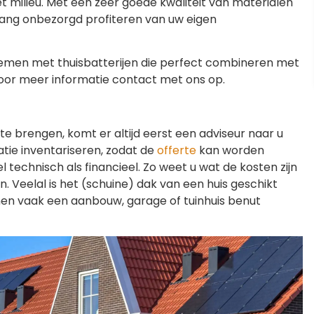
t milieu. Met een zeer goede kwaliteit van materialen
ang onbezorgd profiteren van uw eigen
temen met thuisbatterijen die perfect combineren met
oor meer informatie contact met ons op.
 te brengen, komt er altijd eerst een adviseur naar u
uatie inventariseren, zodat de
offerte
kan worden
 technisch als financieel. Zo weet u wat de kosten zijn
 Veelal is het (schuine) dak van een huis geschikt
unnen vaak een aanbouw, garage of tuinhuis benut