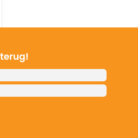
 terug!
n