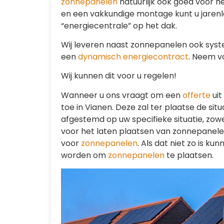
zonnepanelen
natuurlijk ook goed voor he
en een vakkundige montage kunt u jarenl
“energiecentrale” op het dak.
Wij leveren naast zonnepanelen ook sys
een
dynamisch energiecontract
. Neem v
Wij kunnen dit voor u regelen!
Wanneer u ons vraagt om een
offerte
uit
toe in Vianen. Deze zal ter plaatse de sit
afgestemd op uw specifieke situatie, zowel
voor het laten plaatsen van zonnepanelen.
voor
zonnepanelen
. Als dat niet zo is k
worden om
zonnepanelen
te plaatsen.