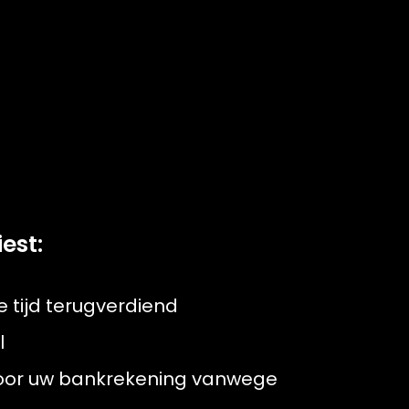
est:
te tijd terugverdiend
l
 voor uw bankrekening vanwege