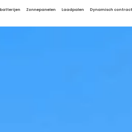
batterijen
Zonnepanelen
Laadpalen
Dynamisch contrac