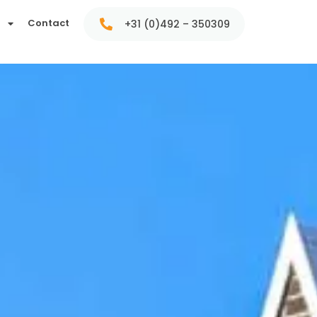
t
Contact
+31 (0)492 – 350309