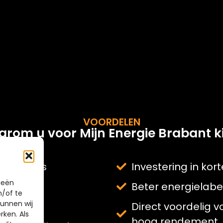
VOORDELEN
rom u voor Mijn Energie Brabant ki
eranciers
Investering in kor
ieën
Beter energielabe
n/of te
unnen wij
Direct voordelig
rken. Als
hoog rendement