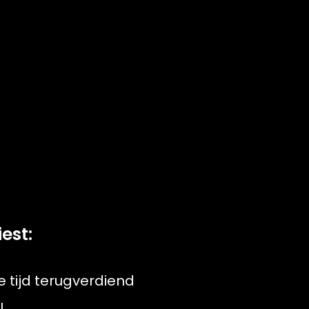
est:
te tijd terugverdiend
l