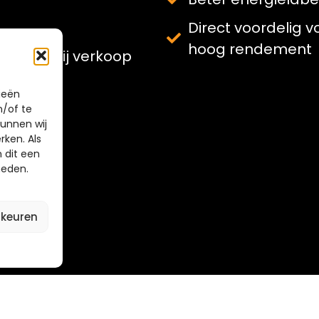
Direct voordelig
hoog rendement
ssant bij verkoop
ieën
n/of te
unnen wij
rken. Als
 dit een
heden.
rkeuren