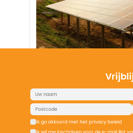
Vrijbl
Ik ga akkoord met het privacy beleid
Ik wil me inschrijven voor de e-mail lijs