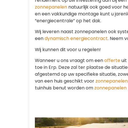
rendement op uw investering dan bij een
zonnepanelen
natuurlijk ook goed voor he
en een vakkundige montage kunt u jarenl
“energiecentrale” op het dak.
Wij leveren naast zonnepanelen ook sys
een
dynamisch energiecontract
. Neem v
Wij kunnen dit voor u regelen!
Wanneer u ons vraagt om een
offerte
uit
toe in Erp. Deze zal ter plaatse de situati
afgestemd op uw specifieke situatie, zowel
van een huis geschikt voor
zonnepanelen
tuinhuis benut worden om
zonnepanelen