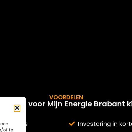
VOORDELEN
rom u voor Mijn Energie Brabant ki
eranciers
Investering in kor
ieën
n/of te