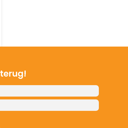
 terug!
n