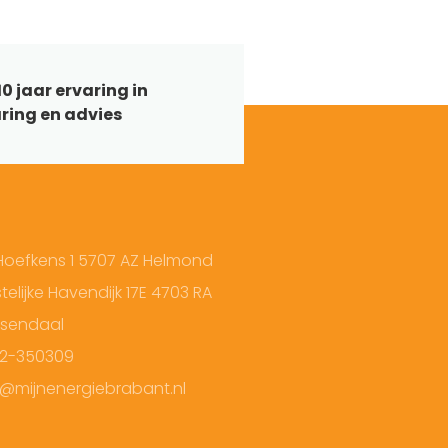
0 jaar ervaring in
ring en advies
Hoefkens 1 5707 AZ Helmond
elijke Havendijk 17E 4703 RA
sendaal
2-350309
o@mijnenergiebrabant.nl