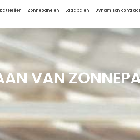
batterijen
Zonnepanelen
Laadpalen
Dynamisch contrac
LAAN VAN ZONNEP