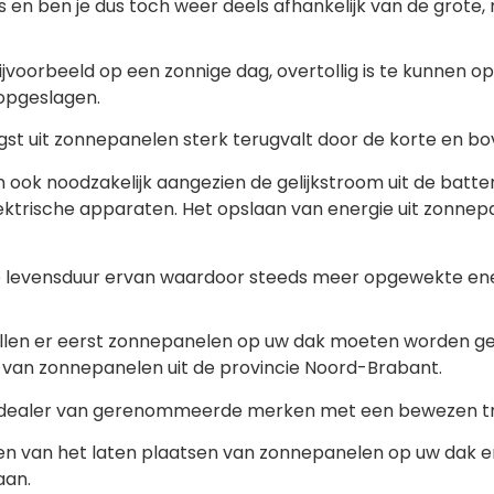
n ben je dus toch weer deels afhankelijk van de grote, m
voorbeeld op een zonnige dag, overtollig is te kunnen ops
opgeslagen.
st uit zonnepanelen sterk terugvalt door de korte en bo
jen ook noodzakelijk aangezien de gelijkstroom uit de b
ktrische apparaten. Het opslaan van energie uit zonnepa
e levensduur ervan waardoor steeds meer opgewekte ener
ullen er eerst zonnepanelen op uw dak moeten worden ge
ur van zonnepanelen uit de provincie Noord-Brabant.
ijn dealer van gerenommeerde merken met een bewezen tr
heden van het laten plaatsen van zonnepanelen op uw dak
aan.