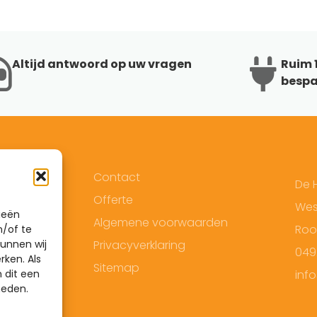
Altijd antwoord op uw vragen
Ruim 1
bespa
Contact
De 
Offerte
West
ieën
Algemene voorwaarden
Roo
n/of te
Privacyverklaring
unnen wij
049
rken. Als
Sitemap
inf
 dit een
heden.