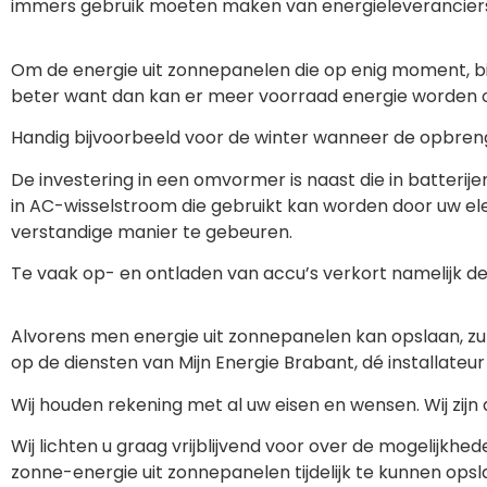
immers gebruik moeten maken van energieleveranciers e
Om de energie uit zonnepanelen die op enig moment, bij
beter want dan kan er meer voorraad energie worden 
Handig bijvoorbeeld voor de winter wanneer de opbreng
De investering in een omvormer is naast die in batteri
in AC-wisselstroom die gebruikt kan worden door uw ele
verstandige manier te gebeuren.
Te vaak op- en ontladen van accu’s verkort namelijk d
Alvorens men energie uit zonnepanelen kan opslaan, z
op de diensten van Mijn Energie Brabant, dé installate
Wij houden rekening met al uw eisen en wensen. Wij z
Wij lichten u graag vrijblijvend voor over de mogelijk
zonne-energie uit zonnepanelen tijdelijk te kunnen opsl