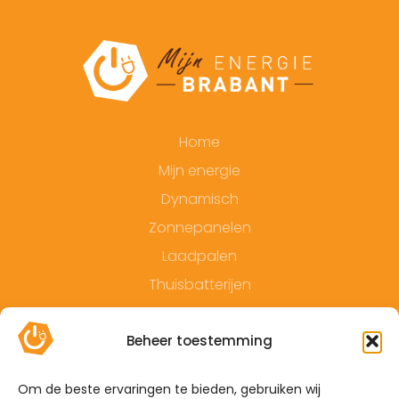
Home
Mijn energie
Dynamisch
Zonnepanelen
Laadpalen
Thuisbatterijen
Contact
Beheer toestemming
Offerte
Algemene voorwaarden
Om de beste ervaringen te bieden, gebruiken wij