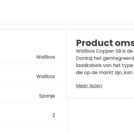
Product oms
Wallbox Copper SB is de 
Wallbox
Dankzij het geïntegreerd
laadkabels van het type 1 
die op de markt zijn, kan
Wallbox
Meer lezen
Wallbox Co
Spanje
Wallbox Copper SB 22kW 
2
slimme technologie en e
toegang heeft tot je op
myWallbox-app. Geniet v