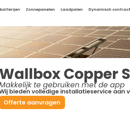
batterijen
Zonnepanelen
Laadpalen
Dynamisch contrac
Wallbox Copper 
Makkelijk te gebruiken met de app
Wij bieden volledige installatieservice aan v
Offerte aanvragen