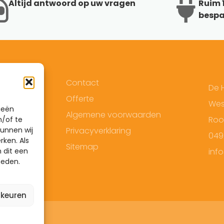
Altijd antwoord op uw vragen
Ruim 1
bespa
Contact
De 
Offerte
West
ieën
Algemene voorwaarden
Roo
n/of te
unnen wij
Privacyverklaring
049
rken. Als
Sitemap
 dit een
inf
heden.
rkeuren