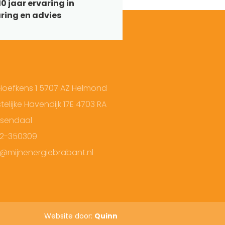
0 jaar ervaring in
ring en advies
Hoefkens 1 5707 AZ Helmond
elijke Havendijk 17E 4703 RA
sendaal
2-350309
o@mijnenergiebrabant.nl
Website door:
Quinn