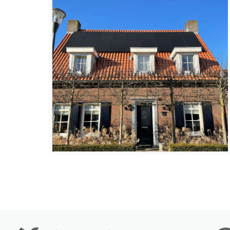
Communicatie
Wifi, Et
Eigenschappen
Beschermingsgraad
Geschikt voor buiten
Hoogte (mm)
Breedte (mm)
Gewicht