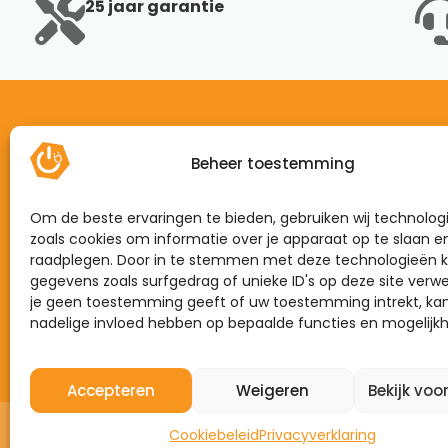
25 jaar garantie
Beheer toestemming
Home
Mijn energie
Om de beste ervaringen te bieden, gebruiken wij technolog
Dynamisch
zoals cookies om informatie over je apparaat op te slaan e
raadplegen. Door in te stemmen met deze technologieën k
Zonnepanelen
gegevens zoals surfgedrag of unieke ID's op deze site verwe
je geen toestemming geeft of uw toestemming intrekt, kan
Laadpalen
nadelige invloed hebben op bepaalde functies en mogelijk
Thuisbatterijen
Accepteren
Weigeren
Bekijk voo
Cookiebeleid
Privacyverklaring
©2026 – Mijn Energie Brabant