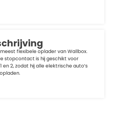
chrijving
meest flexibele oplader van Wallbox.
e stopcontact is hij geschikt voor
en 2, zodat hij alle elektrische auto’s
 opladen.
pper SB 22kW
is de perfecte combinatie tussen
en schitterend ontwerp. Selecteer wie
lader met RFID-kaarten of de
an een groot aantal functies op het