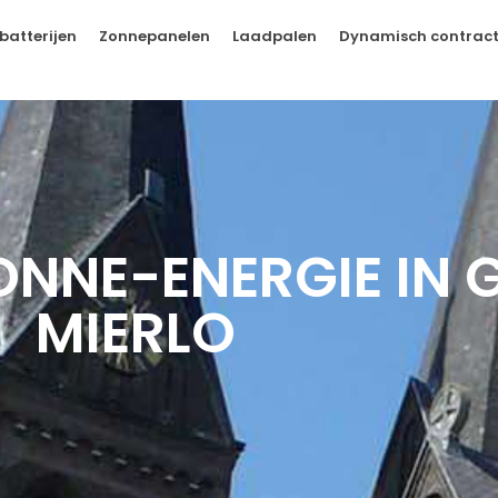
batterijen
Zonnepanelen
Laadpalen
Dynamisch contrac
ONNE-ENERGIE IN 
MIERLO