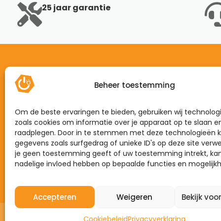
25 jaar garantie
Beheer toestemming
Home
Mijn energie
Om de beste ervaringen te bieden, gebruiken wij technolog
Dynamisch
zoals cookies om informatie over je apparaat op te slaan e
raadplegen. Door in te stemmen met deze technologieën k
Zonnepanelen
gegevens zoals surfgedrag of unieke ID's op deze site verwe
je geen toestemming geeft of uw toestemming intrekt, kan
Laadpalen
nadelige invloed hebben op bepaalde functies en mogelijk
Thuisbatterijen
Accepteren
Weigeren
Bekijk voo
Cookiebeleid
Privacyverklaring
©2026 – Mijn Energie Brabant