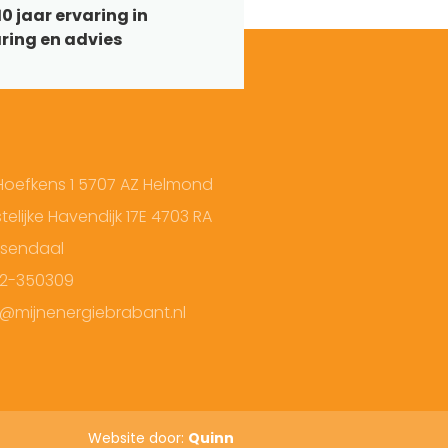
0 jaar ervaring in
ring en advies
Hoefkens 1 5707 AZ Helmond
elijke Havendijk 17E 4703 RA
sendaal
2-350309
o@mijnenergiebrabant.nl
Website door:
Quinn