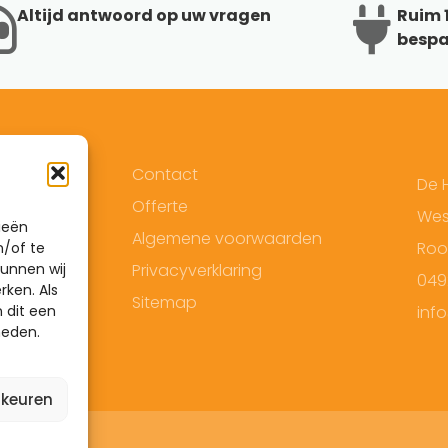
Altijd antwoord op uw vragen
Ruim 1
bespa
Contact
De 
Offerte
West
ieën
Algemene voorwaarden
Roo
n/of te
unnen wij
Privacyverklaring
049
rken. Als
Sitemap
 dit een
inf
heden.
rkeuren