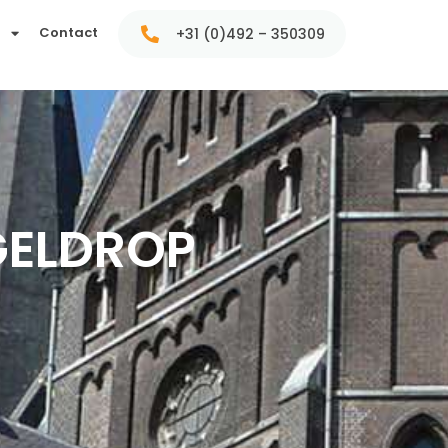
t
Contact
+31 (0)492 – 350309
GELDROP