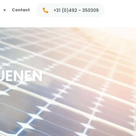
t
Contact
+31 (0)492 – 350309
UENEN