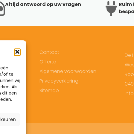
Altijd antwoord op uw vragen
Ruim 1
bespa
Contact
De 
Offerte
West
ieën
Algemene voorwaarden
Roo
n/of te
unnen wij
Privacyverklaring
049
rken. Als
Sitemap
 dit een
inf
heden.
rkeuren