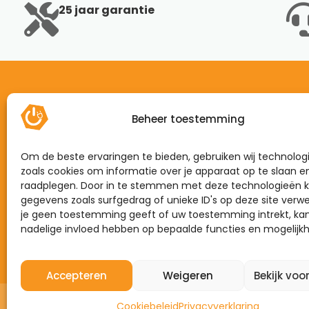
25 jaar garantie
Beheer toestemming
Home
Mijn energie
Om de beste ervaringen te bieden, gebruiken wij technolog
Dynamisch
zoals cookies om informatie over je apparaat op te slaan e
raadplegen. Door in te stemmen met deze technologieën k
Zonnepanelen
gegevens zoals surfgedrag of unieke ID's op deze site verwe
je geen toestemming geeft of uw toestemming intrekt, kan
Laadpalen
nadelige invloed hebben op bepaalde functies en mogelijk
Thuisbatterijen
Accepteren
Weigeren
Bekijk voo
Cookiebeleid
Privacyverklaring
©2026 – Mijn Energie Brabant