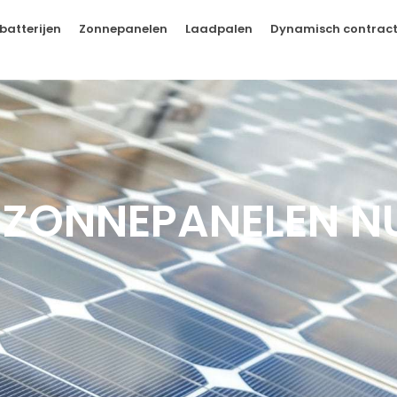
batterijen
Zonnepanelen
Laadpalen
Dynamisch contrac
E ZONNEPANELEN N