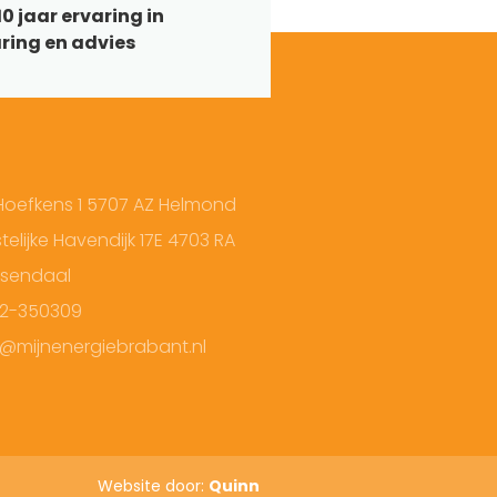
0 jaar ervaring in
ring en advies
Hoefkens 1 5707 AZ Helmond
elijke Havendijk 17E 4703 RA
sendaal
2-350309
o@mijnenergiebrabant.nl
Website door:
Quinn