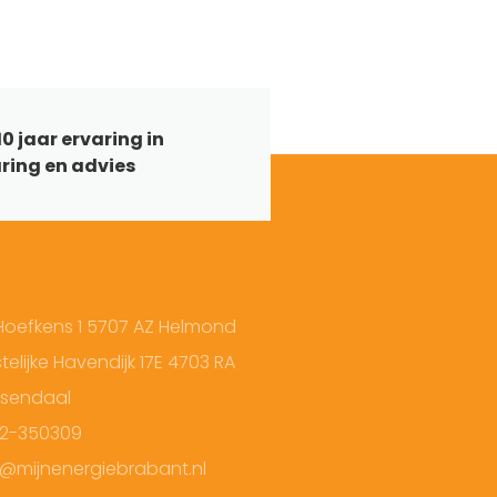
0 jaar ervaring in
ring en advies
Hoefkens 1 5707 AZ Helmond
elijke Havendijk 17E 4703 RA
sendaal
2-350309
o@mijnenergiebrabant.nl