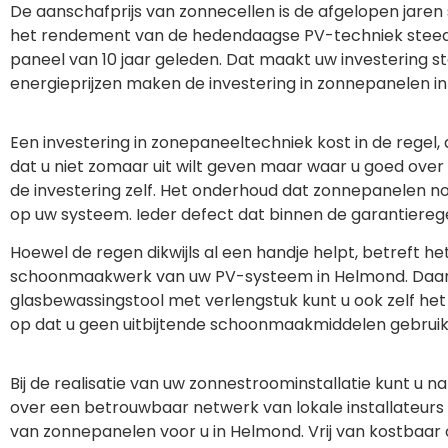
De aanschafprijs van zonnecellen is de afgelopen jar
het rendement van de hedendaagse PV-techniek steeds
paneel van 10 jaar geleden. Dat maakt uw investering s
energieprijzen maken de investering in zonnepanelen 
Een investering in zonepaneeltechniek kost in de regel, 
dat u niet zomaar uit wilt geven maar waar u goed over
de investering zelf. Het onderhoud dat zonnepanelen nodig
op uw systeem. Ieder defect dat binnen de garantieregel
Hoewel de regen dikwijls al een handje helpt, betreft h
schoonmaakwerk van uw PV-systeem in Helmond. Daarvo
glasbewassingstool met verlengstuk kunt u ook zelf he
op dat u geen uitbijtende schoonmaakmiddelen gebruik
Bij de realisatie van uw zonnestroominstallatie kunt u na
over een betrouwbaar netwerk van lokale installateurs b
van zonnepanelen voor u in Helmond. Vrij van kostbaar