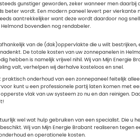
en steeds gunstiger geworden, zeker wanneer men daarbi
 beter wordt. Een modern paneel levert per vierkante 
teeds aantrekkelijker want deze wordt daardoor nog snell
in Helmond bovendien nog rendabeler.
afhankelijk van de (dak)oppervlakte die u wilt bestrijken,
 nadenkt. De totale kosten van uw zonnepanelen in Helmond
 hebben is namelijk vrijwel nihil. Wij van Mijn Energie Br
ing valt, verhelpen wij derhalve kosteloos en snel.
et praktisch onderhoud van een zonnepaneel feitelijk alle
or kunt u een professionele partij laten komen met e
t opperste vlak van uw systeem zo nu en dan reinigen. D
t!
tuurlijk wel wat hulp gebruiken van een specialist. Die u 
eschikt. Wij van Mijn Energie Brabant realiseren tegen e
 onderhoud en operationele kosten.