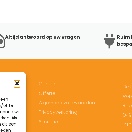
Altijd antwoord op uw vragen
Ruim 1
bespa
Contact
De 
Offerte
West
ieën
Algemene voorwaarden
Roo
n/of te
unnen wij
Privacyverklaring
049
rken. Als
Sitemap
 dit een
inf
heden.