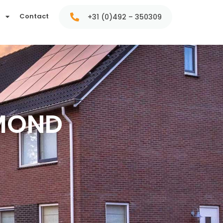
t
Contact
+31 (0)492 – 350309
LMOND