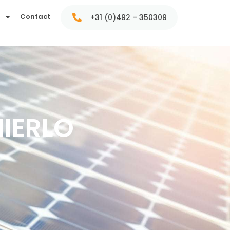
t
Contact
+31 (0)492 – 350309
IERLO