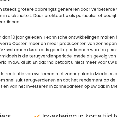
en steeds grotere opbrengst genereren door verbeterde
elektriciteit. Daar profiteert u als particulier of bedrijf
verdienen.
 dan 10 jaar geleden. Technische ontwikkelingen maken h
 het verre Oosten meer en meer producenten van zonnepane
 PV-systemen dus steeds goedkoper kunnen worden geïnst
nmiddels is die terugverdienperiode, mede als gevolg v
erlo m.a.w. al uit. En daarna betaalt u niets meer voor uw 
de realisatie van systemen met zonnepalen in Mierlo en 
m snel zult terugverdienen en dat het rendement op de sp
zien van het investeren in zonnepanelen op uw dak in Mie
iers
Investering in korte tijd