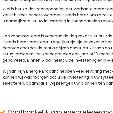
Wel is het zo dat zonnepanelen per vierkante meter e
zonlicht met andere woorden steeds beter om te zetten in 
u namelijk sneller uw investering in zonnepanelen terug
Een zonnesysteem is vandaag de dag zeker niet duurder
steeds beter presteert. Tegelijkertijd zijn er zeker in
daarvan doordat de marktprijzen onder druk staan en
terugverdienen van zonnepanelen een jaar of 10 maar i
gehalveerd. Binnen 5 jaar heeft u de investering er in Mi
Wij van Mijn Energie Brabant hebben veel ervaring met 
kunnen wij waarborgen dat u de investering in uw systee
selecteren, optimaal is. Wij brengen uw plannen ten aan
Onafhankelijk van energieleveranc