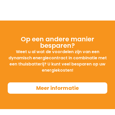
U kunt altijd
contact
met ons opnemen over
IP beveiliging
IP21
de mogelijkheden van deze batterij in
combinatie met de juiste omvormer.
Energie capaciteit
3.8 kWh
Op een andere manier
besparen?
Bruikbare capaciteit
3.6 kWh
Weet u al wat de voordelen zijn van een
dynamisch energiecontract in combinatie met
Retourefficiëntie
95%
een thuisbatterij? U kunt veel besparen op uw
energiekosten!
Nominale uitgangsstroom
96 V
Meer informatie
Nominale frequentie/bereik
90 ~ 108 V