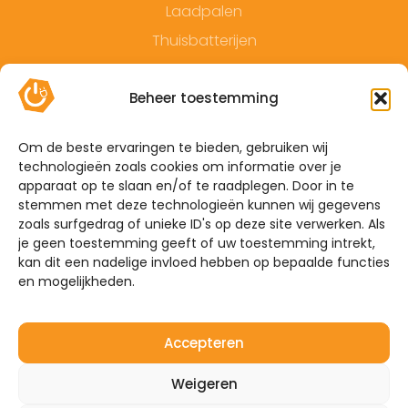
Laadpalen
Thuisbatterijen
Contact
Beheer toestemming
Offerte
Algemene voorwaarden
Om de beste ervaringen te bieden, gebruiken wij
technologieën zoals cookies om informatie over je
Privacyverklaring
apparaat op te slaan en/of te raadplegen. Door in te
Sitemap
stemmen met deze technologieën kunnen wij gegevens
zoals surfgedrag of unieke ID's op deze site verwerken. Als
je geen toestemming geeft of uw toestemming intrekt,
De Hoefkens 1 5707 AZ Helmond
kan dit een nadelige invloed hebben op bepaalde functies
en mogelijkheden.
Westelijke Havendijk 17E 4703 RA Roosendaal
0492-350309
Accepteren
info@mijnenergiebrabant.nl
Weigeren