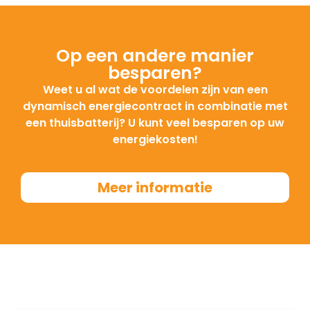
• Batterijen zijn getest op veiligheid
• Samenstelling van lithium-ijzerfosfaat (LFP)
Nominaal (continu) uitgangsvermogen
voor een maximale veiligheid en levensduur
Op een andere manier
1,28 kW
besparen?
Weet u al wat de voordelen zijn van een
Nominale spanning/bereik
dynamisch energiecontract in combinatie met
230/184-253 VAC
een thuisbatterij? U kunt veel besparen op uw
energiekosten!
Nominale frequentie/bereik
50/47—52 Hz
Meer informatie
Nominale uitgangsstroom
5,6 A
Totale capaciteit
7 kWh
Retourefficiëntie
96%