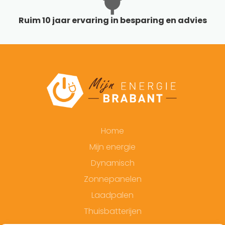
Ruim 10 jaar ervaring in besparing en advies
Home
Mijn energie
Dynamisch
Zonnepanelen
Laadpalen
Thuisbatterijen