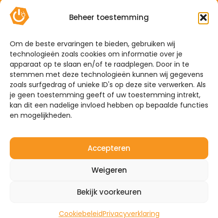
Contact
Beheer toestemming
Offerte
Algemene voorwaarden
Om de beste ervaringen te bieden, gebruiken wij
technologieën zoals cookies om informatie over je
Privacyverklaring
apparaat op te slaan en/of te raadplegen. Door in te
Sitemap
stemmen met deze technologieën kunnen wij gegevens
zoals surfgedrag of unieke ID's op deze site verwerken. Als
je geen toestemming geeft of uw toestemming intrekt,
De Hoefkens 1 5707 AZ Helmond
kan dit een nadelige invloed hebben op bepaalde functies
en mogelijkheden.
Westelijke Havendijk 17E 4703 RA Roosendaal
0492-350309
Accepteren
info@mijnenergiebrabant.nl
Weigeren
Bekijk voorkeuren
©2026 – Mijn Energie Brabant
Website door:
Quinn
Cookiebeleid
Privacyverklaring