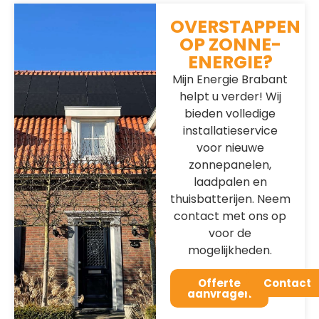
OVERSTAPPEN
Afmetingen (BxHxD)
OP ZONNE-
2x 430 x 775 x 188 mm
ENERGIE?
Mijn Energie Brabant
helpt u verder! Wij
Gewicht
48,8 kg per systeem
bieden volledige
installatieservice
voor nieuwe
Ruimte
Buiten - IP55
zonnepanelen,
laadpalen en
Koeling
thuisbatterijen. Neem
Natuurlijke convectie; geen ventilatoren
contact met ons op
voor de
mogelijkheden.
Communicatie
Draadloos 2,4 GHz
Offerte
Contact
aanvragen