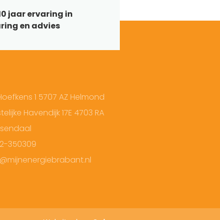
0 jaar ervaring in
ring en advies
Hoefkens 1 5707 AZ Helmond
elijke Havendijk 17E 4703 RA
sendaal
2-350309
o@mijnenergiebrabant.nl