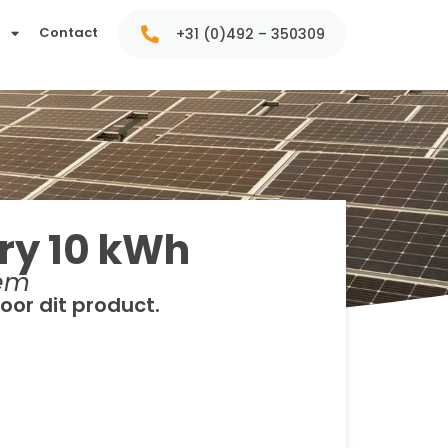
t
Contact
+31 (0)492 – 350309
ry 10 kWh
eem
oor dit product.