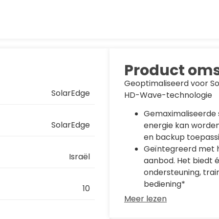
Product oms
Geoptimaliseerd voor S
SolarEdge
HD-Wave-technologie
Gemaximaliseerde 
SolarEdge
energie kan worden
en backup toepass
Geïntegreerd met h
Israël
aanbod. Het biedt 
ondersteuning, trai
bediening*
10
Meer lezen
DC-gekoppelde batt