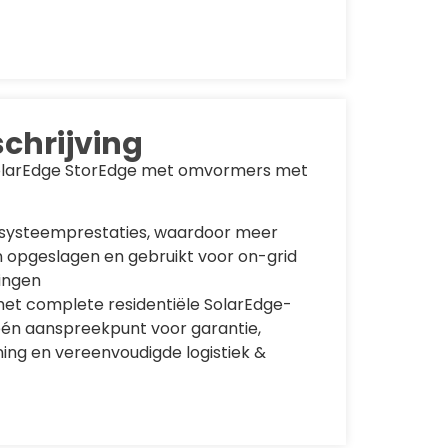
chrijving
olarEdge StorEdge met omvormers met
systeemprestaties, waardoor meer
 opgeslagen en gebruikt voor on-grid
ingen
et complete residentiële SolarEdge-
één aanspreekpunt voor garantie,
ning en vereenvoudigde logistiek &
erij met superieure systeemefficiëntie