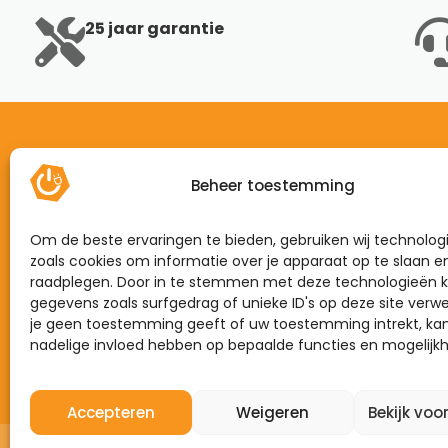
25 jaar garantie
Beheer toestemming
Home
Mijn energie
Om de beste ervaringen te bieden, gebruiken wij technolog
Dynamisch
zoals cookies om informatie over je apparaat op te slaan e
raadplegen. Door in te stemmen met deze technologieën k
Zonnepanelen
gegevens zoals surfgedrag of unieke ID's op deze site verwe
je geen toestemming geeft of uw toestemming intrekt, kan
Laadpalen
nadelige invloed hebben op bepaalde functies en mogelijk
Thuisbatterijen
Accepteren
Weigeren
Bekijk voo