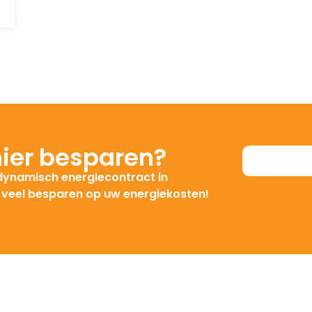
IP55
790
1179
ier besparen?
 dynamisch energiecontract in
250
t veel besparen op uw energiekosten!
121