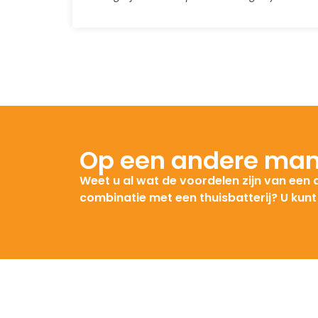
Beschermingsgraad
Breedte (mm)
Hoogte (mm)
Op een andere man
Weet u al wat de voordelen zijn van een
Diepte (mm)
combinatie met een thuisbatterij? U kun
Gewicht (kg)