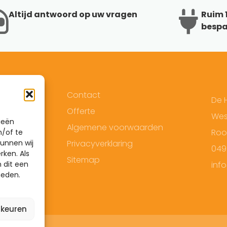
Altijd antwoord op uw vragen
Ruim 1
bespa
Contact
De 
Offerte
West
ieën
Algemene voorwaarden
Roo
n/of te
unnen wij
Privacyverklaring
049
rken. Als
Sitemap
 dit een
inf
heden.
rkeuren