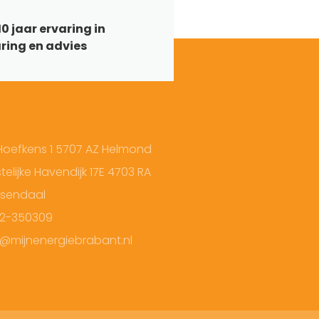
0 jaar ervaring in
ring en advies
Hoefkens 1 5707 AZ Helmond
elijke Havendijk 17E 4703 RA
sendaal
2-350309
o@mijnenergiebrabant.nl