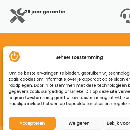
25 jaar garantie
Beheer toestemming
Home
Mijn energie
Om de beste ervaringen te bieden, gebruiken wij technolog
Dynamisch
zoals cookies om informatie over je apparaat op te slaan e
raadplegen. Door in te stemmen met deze technologieën k
Zonnepanelen
gegevens zoals surfgedrag of unieke ID's op deze site verwe
je geen toestemming geeft of uw toestemming intrekt, kan
Laadpalen
nadelige invloed hebben op bepaalde functies en mogelijk
Thuisbatterijen
Accepteren
Weigeren
Bekijk voo