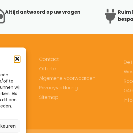
Altijd antwoord op uw vragen
Ruim 1
bespa
Contact
De 
Offerte
West
ieën
Algemene voorwaarden
Roo
n/of te
unnen wij
Privacyverklaring
049
rken. Als
Sitemap
 dit een
inf
heden.
rkeuren