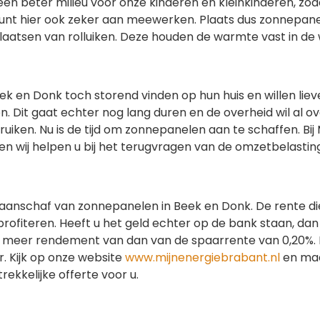
 een beter milieu voor onze kinderen en kleinkinderen, zo
kunt hier ook zeker aan meewerken. Plaats dus zonnepanele
plaatsen van rolluiken. Deze houden de warmte vast in de
k en Donk toch storend vinden op hun huis en willen lie
Dit gaat echter nog lang duren en de overheid wil al o
ken. Nu is de tijd om zonnepanelen aan te schaffen. Bij 
en wij helpen u bij het terugvragen van de omzetbelasti
anschaf van zonnepanelen in Beek en Donk. De rente die
profiteren. Heeft u het geld echter op de bank staan, dan
ijk meer rendement van dan van de spaarrente van 0,20%. 
. Kijk op onze website
www.mijnenergiebrabant.nl
en maa
rekkelijke offerte voor u.