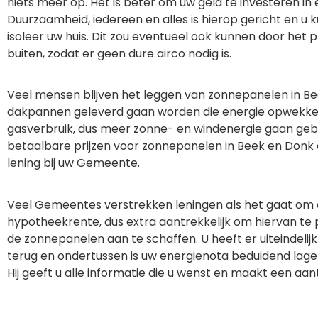
niets meer op. Het is beter om uw geld te investeren in
Duurzaamheid, iedereen en alles is hierop gericht en u 
isoleer uw huis. Dit zou eventueel ook kunnen door het 
buiten, zodat er geen dure airco nodig is.
Veel mensen blijven het leggen van zonnepanelen in Bee
dakpannen geleverd gaan worden die energie opwekken. 
gasverbruik, dus meer zonne- en windenergie gaan gebrui
betaalbare prijzen voor zonnepanelen in Beek en Donk 
lening bij uw Gemeente.
Veel Gemeentes verstrekken leningen als het gaat om a
hypotheekrente, dus extra aantrekkelijk om hiervan te 
de zonnepanelen aan te schaffen. U heeft er uiteindel
terug en ondertussen is uw energienota beduidend lager
Hij geeft u alle informatie die u wenst en maakt een aant