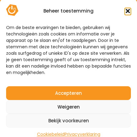
Contact
Beheer toestemming
Offerte
Algemene voorwaarden
Om de beste ervaringen te bieden, gebruiken wij
technologieën zoals cookies om informatie over je
Privacyverklaring
apparaat op te slaan en/of te raadplegen. Door in te
Sitemap
stemmen met deze technologieën kunnen wij gegevens
zoals surfgedrag of unieke ID's op deze site verwerken. Als
je geen toestemming geeft of uw toestemming intrekt,
De Hoefkens 1 5707 AZ Helmond
kan dit een nadelige invloed hebben op bepaalde functies
en mogelijkheden.
Westelijke Havendijk 17E 4703 RA Roosendaal
0492-350309
Accepteren
info@mijnenergiebrabant.nl
Weigeren
Bekijk voorkeuren
©2026 – Mijn Energie Brabant
Website door:
Quinn
Cookiebeleid
Privacyverklaring