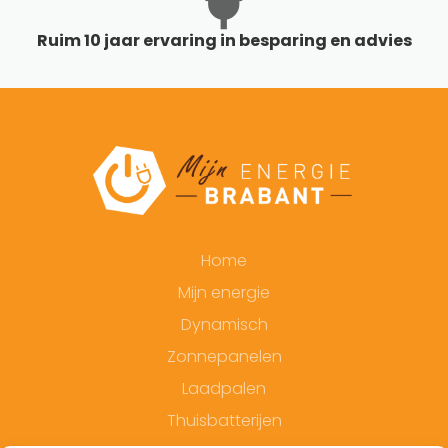
Ruim 10 jaar ervaring in besparing en advies
Home
Mijn energie
Dynamisch
Zonnepanelen
Laadpalen
Thuisbatterijen