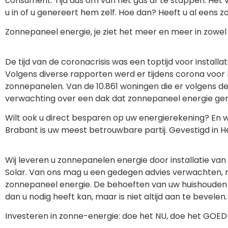
consument. Tijd dus om van het gas af te stappen. Het v
u in of u genereert hem zelf. Hoe dan? Heeft u al een
Zonnepaneel energie, je ziet het meer en meer in zowel d
De tijd van de coronacrisis was een toptijd voor install
Volgens diverse rapporten werd er tijdens corona voor 
zonnepanelen. Van de 10.861 woningen die er volgens de 
verwachting over een dak dat zonnepaneel energie gener
Wilt ook u direct besparen op uw energierekening? En wil
Brabant is uw meest betrouwbare partij. Gevestigd in He
Wij leveren u zonnepanelen energie door installatie v
Solar. Van ons mag u een gedegen advies verwachten, 
zonnepaneel energie. De behoeften van uw huishouden 
dan u nodig heeft kan, maar is niet altijd aan te bevelen.
Investeren in zonne-energie: doe het NU, doe het GOED