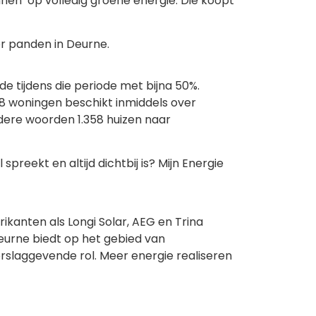
nnen’ op volledig groene energie. Die koopt
or panden in Deurne.
de tijdens die periode met bijna 50%.
 8 woningen beschikt inmiddels over
ndere woorden 1.358 huizen naar
preekt en altijd dichtbij is? Mijn Energie
kanten als Longi Solar, AEG en Trina
urne biedt op het gebied van
slaggevende rol. Meer energie realiseren