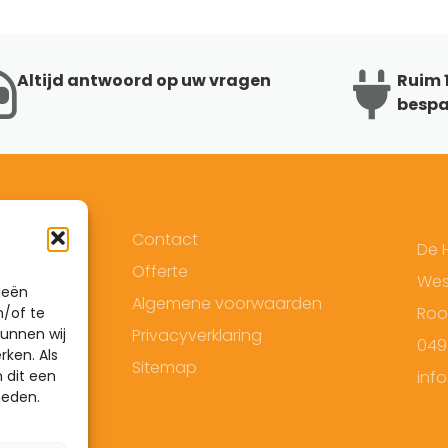
Altijd antwoord op uw vragen
Ruim 1
bespa
Contact
De 
Offerte
West
ieën
Algemene voorwaarden
Roo
n/of te
unnen wij
Privacyverklaring
049
rken. Als
Sitemap
 dit een
inf
heden.