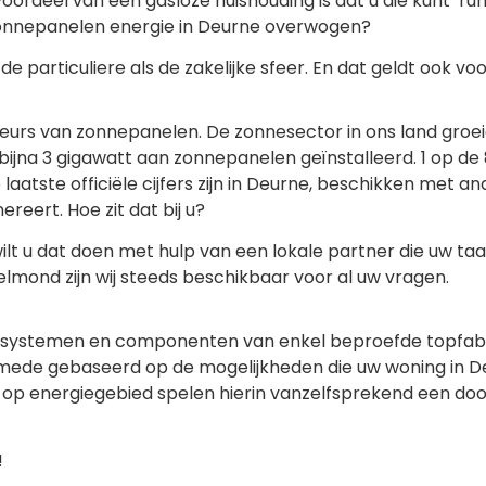
oordeel van een gasloze huishouding is dat u die kunt ‘ru
s zonnepanelen energie in Deurne overwogen?
e particuliere als de zakelijke sfeer. En dat geldt ook vo
ateurs van zonnepanelen. De zonnesector in ons land groei
bijna 3 gigawatt aan zonnepanelen geïnstalleerd. 1 op de
laatste officiële cijfers zijn in Deurne, beschikken met a
eert. Hoe zit dat bij u?
t u dat doen met hulp van een lokale partner die uw taal s
lmond zijn wij steeds beschikbaar voor al uw vragen.
an systemen en componenten van enkel beproefde topfabri
mede gebaseerd op de mogelijkheden die uw woning in De
op energiegebied spelen hierin vanzelfsprekend een door
!