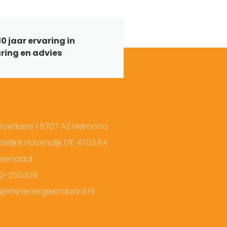
0 jaar ervaring in
ring en advies
Hoefkens 1 5707 AZ Helmond
elijke Havendijk 17E 4703 RA
sendaal
2-350309
o@mijnenergiebrabant.nl