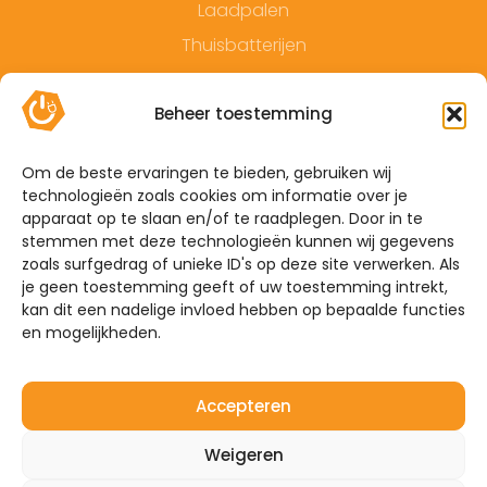
Laadpalen
Thuisbatterijen
Contact
Beheer toestemming
Offerte
Algemene voorwaarden
Om de beste ervaringen te bieden, gebruiken wij
technologieën zoals cookies om informatie over je
Privacyverklaring
apparaat op te slaan en/of te raadplegen. Door in te
Sitemap
stemmen met deze technologieën kunnen wij gegevens
zoals surfgedrag of unieke ID's op deze site verwerken. Als
je geen toestemming geeft of uw toestemming intrekt,
De Hoefkens 1 5707 AZ Helmond
kan dit een nadelige invloed hebben op bepaalde functies
en mogelijkheden.
Westelijke Havendijk 17E 4703 RA Roosendaal
0492-350309
Accepteren
info@mijnenergiebrabant.nl
Weigeren