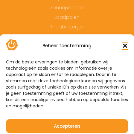
Zonnepanelen
Laadpalen
Thuisbatterijen
Contact
Beheer toestemming
Offerte
Algemene voorwaarden
Om de beste ervaringen te bieden, gebruiken wij
technologieën zoals cookies om informatie over je
Privacyverklaring
apparaat op te slaan en/of te raadplegen. Door in te
Sitemap
stemmen met deze technologieën kunnen wij gegevens
zoals surfgedrag of unieke ID's op deze site verwerken. Als
je geen toestemming geeft of uw toestemming intrekt,
De Hoefkens 1 5707 AZ Helmond
kan dit een nadelige invloed hebben op bepaalde functies
en mogelijkheden.
Westelijke Havendijk 17E 4703 RA Roosendaal
0492-350309
Accepteren
info@mijnenergiebrabant.nl