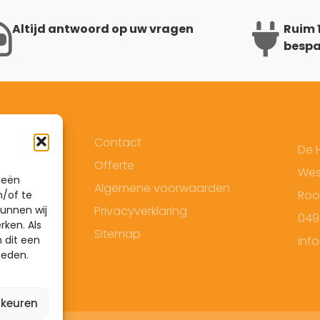
Altijd antwoord op uw vragen
Ruim 1
bespa
Contact
De 
Offerte
West
ieën
Algemene voorwaarden
Roo
n/of te
unnen wij
Privacyverklaring
049
rken. Als
Sitemap
 dit een
inf
heden.
rkeuren