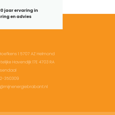
0 jaar ervaring in
ring en advies
Hoefkens 1 5707 AZ Helmond
elijke Havendijk 17E 4703 RA
sendaal
2-350309
o@mijnenergiebrabant.nl