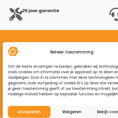
25 jaar garantie
Beheer toestemming
Home
Mijn energie
Om de beste ervaringen te bieden, gebruiken wij technolog
Dynamisch
zoals cookies om informatie over je apparaat op te slaan e
raadplegen. Door in te stemmen met deze technologieën k
Zonnepanelen
gegevens zoals surfgedrag of unieke ID's op deze site verwe
je geen toestemming geeft of uw toestemming intrekt, kan
Laadpalen
nadelige invloed hebben op bepaalde functies en mogelijk
Thuisbatterijen
Accepteren
Weigeren
Bekijk voo