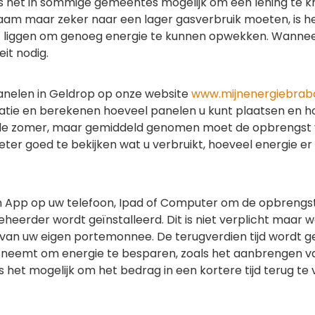
s het in sommige gemeentes mogelijk om een lening te kri
zaam maar zeker naar een lager gasverbruik moeten, is he
eft liggen om genoeg energie te kunnen opwekken. Wanne
it nodig.
anelen in Geldrop op onze website
www.mijnenergiebraba
 situatie en berekenen hoeveel panelen u kunt plaatsen e
 in de zomer, maar gemiddeld genomen moet de opbrengst v
eter goed te bekijken wat u verbruikt, hoeveel energie er
een App op uw telefoon, Ipad of Computer om de opbreng
eheerder wordt geïnstalleerd. Dit is niet verplicht maar
ef van uw eigen portemonnee. De terugverdien tijd wordt g
eemt om energie te besparen, zoals het aanbrengen van 
s het mogelijk om het bedrag in een kortere tijd terug te 