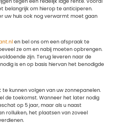
jgen tegen een redelijk lage rente. Vooral
t belangrijk om hierop te anticiperen.
er uw huis ook nog verwarmt moet gaan
nt.nl
en bel ons om een afspraak te
n hoeveel ze om en nabij moeten opbrengen.
oldoende zijn. Terug leveren naar de
 nodig is en op basis hiervan het benodigde
st te kunnen volgen van uw zonnepanelen.
 wel de toekomst. Wanneer het later nodig
eschat op 5 jaar, maar als u naast
rolluiken, het plaatsen van zoveel
verdienen.