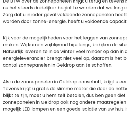
De BTW over de zonnepanelen krijgt u terug en tevens i
nu het steeds duidelijker begint te worden dat we lang
Zorg dat u in ieder geval voldoende zonnepanelen he
worden door zonne-energie, heeft u voldoende capacite
Kijk voor de mogelijkheden voor het leggen van zonnep
maken. Wij komen vrijblijvend bij u langs, bekijken de
Natuurlijk leveren ze in de winter veel minder op dan
energieleverancier brengt niet veel op, daarom is het b
aantal zonnepanelen in Geldrop aan te schaffen.
Als u de zonnepanelen in Geldrop aanschaft, krijgt u 
Tevens krijgt u gratis de slimme meter die door de netb
blijkt te zijn, moet u hem zelf betalen, dus ben geen di
zonnepanelen in Geldrop ook nog andere maatregelen n
mogelijk LED lampen en een goede isolatie van uw huis, i