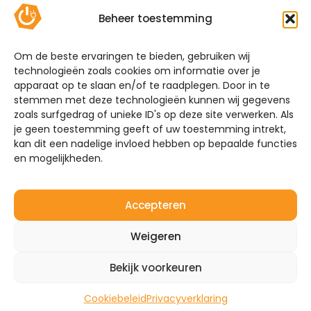
Contact
Beheer toestemming
Offerte
Algemene voorwaarden
Om de beste ervaringen te bieden, gebruiken wij
technologieën zoals cookies om informatie over je
Privacyverklaring
apparaat op te slaan en/of te raadplegen. Door in te
Sitemap
stemmen met deze technologieën kunnen wij gegevens
zoals surfgedrag of unieke ID's op deze site verwerken. Als
je geen toestemming geeft of uw toestemming intrekt,
De Hoefkens 1 5707 AZ Helmond
kan dit een nadelige invloed hebben op bepaalde functies
en mogelijkheden.
Westelijke Havendijk 17E 4703 RA Roosendaal
0492-350309
Accepteren
info@mijnenergiebrabant.nl
Weigeren
Bekijk voorkeuren
©2026 – Mijn Energie Brabant
Website door:
Quinn
Cookiebeleid
Privacyverklaring