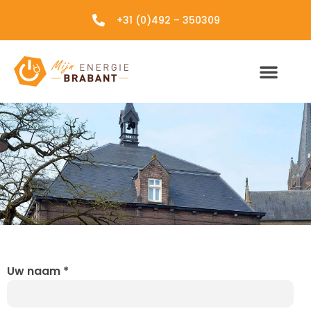
+31 (0)492 – 350309
Uw naam
*