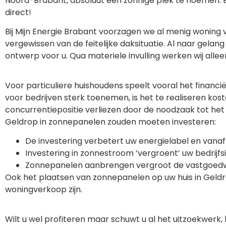
Noord-Brabant, absoluut een zonnige plek te noemen. En
direct!
Bij Mijn Energie Brabant voorzagen we al menig woning 
vergewissen van de feitelijke daksituatie. Al naar gel
ontwerp voor u. Qua materiele invulling werken wij a
Voor particuliere huishoudens speelt vooral het financi
voor bedrijven sterk toenemen, is het te realiseren kost
concurrentiepositie verliezen door de noodzaak tot he
Geldrop in zonnepanelen zouden moeten investeren:
De investering verbetert uw energielabel en vanaf 
Investering in zonnestroom ‘vergroent’ uw bedrijf
Zonnepanelen aanbrengen vergroot de vastgoedw
Ook het plaatsen van zonnepanelen op uw huis in Geldro
woningverkoop zijn.
Wilt u wel profiteren maar schuwt u al het uitzoekwerk,