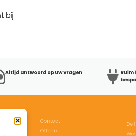
 bij
Altijd antwoord op uw vragen
Ruim 1
bespa
Contact
De 
Offerte
West