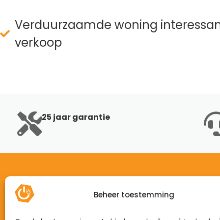
Verduurzaamde woning interessant
verkoop
25 jaar garantie
Beheer toestemming
Home
Mijn energie