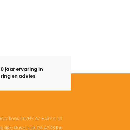
0 jaar ervaring in
ring en advies
Hoefkens 1 5707 AZ Helmond
elijke Havendijk 17E 4703 RA