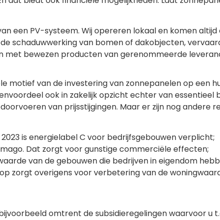
 dat biedt ook financiële mogelijkheden. Laat zonnepane
van een PV-systeem. Wij opereren lokaal en komen altijd
ang de schaduwwerking van bomen of dakobjecten, vervaardi
lleen met bewezen producten van gerenommeerde leveranc
ële motief van de investering van zonnepanelen op een hu
envoordeel ook in zakelijk opzicht echter van essentieel 
t doorvoeren van prijsstijgingen. Maar er zijn nog ande
2023 is energielabel C voor bedrijfsgebouwen verplicht;
simago. Dat zorgt voor gunstige commerciële effecten;
aarde van de gebouwen die bedrijven in eigendom hebb
p zorgt overigens voor verbetering van de woningwaarde.
 bijvoorbeeld omtrent de subsidieregelingen waarvoor u t.