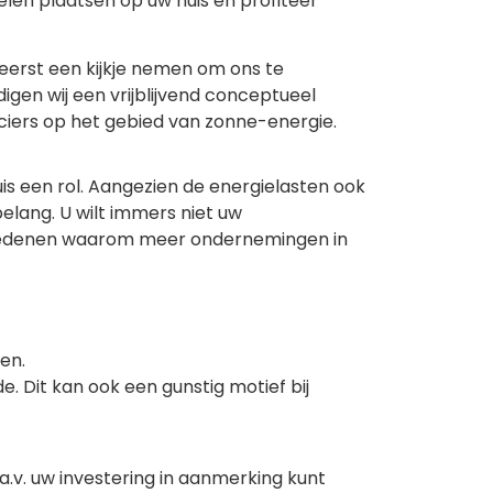
len plaatsen op uw huis en profiteer
 eerst een kijkje nemen om ons te
gen wij een vrijblijvend conceptueel
iers op het gebied van zonne-energie.
is een rol. Aangezien de energielasten ook
belang. U wilt immers niet uw
re redenen waarom meer ondernemingen in
en.
 Dit kan ook een gunstig motief bij
a.v. uw investering in aanmerking kunt