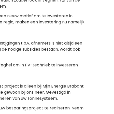
etisch zouden ook in Veghel 1.721 van de
eem.
 een nieuw motief om te investeren in
e regio, maken een investering nu namelijk
jgingen t.b.v. afnemers is niet altijd een
e nodige subsidies bestaan, wordt ook
Veghel om in PV-techniek te investeren.
 project is alleen bij Mijn Energie Brabant
ie gewoon bij ons neer. Gevestigd in
ioneren van uw zonnesysteem.
m uw besparingsproject te realiseren. Neem