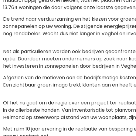
maatschappij’ geld overhielden, was het plaatsen van z
13.764 woningen die daar volgens onze laatste gegeven
De trend naar verduurzaming en het kiezen voor groene en
zonnepanelen op uw woning. De stijgende energieprijzen
nog rendabeler. Wacht dus niet langer in Veghel en inv
Net als particulieren worden ook bedrijven geconfronteer
optie. Daardoor moeten ondernemers op zoek naar kos
het investeren in zonnepanelen door bedrijven in Veghe
Afgezien van de motieven aan de bedrijfsmatige kostenk
Een zichtbaar groen imago trekt klanten aan en heeft e
Of het nu gaat om de regie over een project ter realisat
in de allerbeste handen. Van inventarisatie tot planvorm
Helmond op steenworp afstand van uw woonplaats, zijn 
Met ruim 10 jaar ervaring in de realisatie van besparin