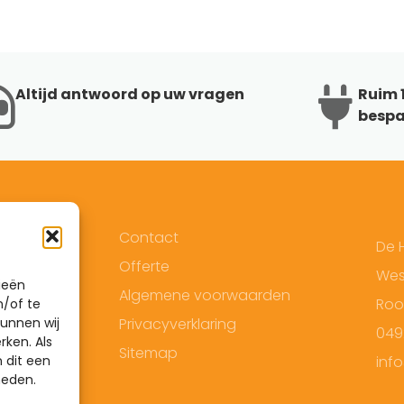
Altijd antwoord op uw vragen
Ruim 1
bespa
Contact
De 
Offerte
West
ieën
Algemene voorwaarden
Roo
n/of te
unnen wij
Privacyverklaring
049
rken. Als
Sitemap
 dit een
inf
heden.