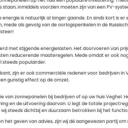
onnepanelen op het huis een populaire investering. Theor
s staan, inmiddels voorzien moeten zijn van een PV-syst
ergie is natuurlijk al langer gaande. En sinds kort is er
, mede als gevolg van de oorlogsperikelen in de Russisch
esteer!
d met stijgende energielasten. Het doorvoeren van prijssti
ten reducerende maateregelen. Mede omdat er ook nog d
l steeds populairder.
ant, zijn er ook commerciële redenen voor bedrijven in 
en gunstig effect op de omzet.
ie van zonnepanelen bij bedrijven of op uw huis Veghel. Het
ing en de uitvoering daarvan. U legt de totale projectreg
wij steeds dichtbij en duurzaam betrokken bij het funct
g en het geven van advies, zijn wij dé aangewezen partij o