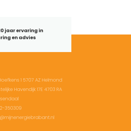
0 jaar ervaring in
ring en advies
Hoefkens 1 5707 AZ Helmond
elijke Havendijk 17E 4703 RA
sendaal
2-350309
o@mijnenergiebrabant.nl