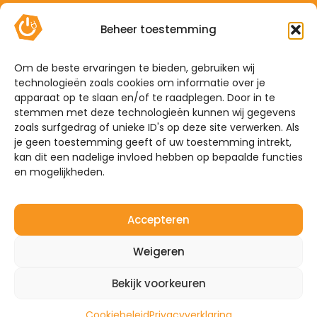
Contact
Beheer toestemming
Offerte
Algemene voorwaarden
Om de beste ervaringen te bieden, gebruiken wij
technologieën zoals cookies om informatie over je
Privacyverklaring
apparaat op te slaan en/of te raadplegen. Door in te
Sitemap
stemmen met deze technologieën kunnen wij gegevens
zoals surfgedrag of unieke ID's op deze site verwerken. Als
je geen toestemming geeft of uw toestemming intrekt,
De Hoefkens 1 5707 AZ Helmond
kan dit een nadelige invloed hebben op bepaalde functies
en mogelijkheden.
Westelijke Havendijk 17E 4703 RA Roosendaal
0492-350309
Accepteren
info@mijnenergiebrabant.nl
Weigeren
Bekijk voorkeuren
©2026 – Mijn Energie Brabant
Website door:
Quinn
Cookiebeleid
Privacyverklaring