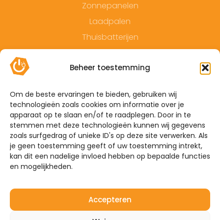
Zonnepanelen
Laadpalen
Thuisbatterijen
Contact
Beheer toestemming
Offerte
Algemene voorwaarden
Om de beste ervaringen te bieden, gebruiken wij
technologieën zoals cookies om informatie over je
Privacyverklaring
apparaat op te slaan en/of te raadplegen. Door in te
Sitemap
stemmen met deze technologieën kunnen wij gegevens
zoals surfgedrag of unieke ID's op deze site verwerken. Als
je geen toestemming geeft of uw toestemming intrekt,
De Hoefkens 1 5707 AZ Helmond
kan dit een nadelige invloed hebben op bepaalde functies
en mogelijkheden.
Westelijke Havendijk 17E 4703 RA Roosendaal
0492-350309
Accepteren
info@mijnenergiebrabant.nl