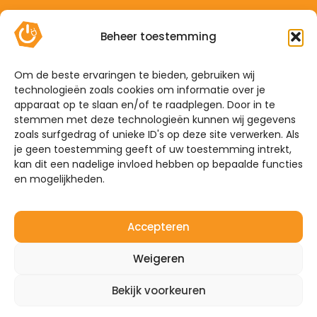
Contact
Beheer toestemming
Offerte
Algemene voorwaarden
Om de beste ervaringen te bieden, gebruiken wij
technologieën zoals cookies om informatie over je
Privacyverklaring
apparaat op te slaan en/of te raadplegen. Door in te
Sitemap
stemmen met deze technologieën kunnen wij gegevens
zoals surfgedrag of unieke ID's op deze site verwerken. Als
je geen toestemming geeft of uw toestemming intrekt,
De Hoefkens 1 5707 AZ Helmond
kan dit een nadelige invloed hebben op bepaalde functies
en mogelijkheden.
Westelijke Havendijk 17E 4703 RA Roosendaal
0492-350309
Accepteren
info@mijnenergiebrabant.nl
Weigeren
Bekijk voorkeuren
©2026 – Mijn Energie Brabant