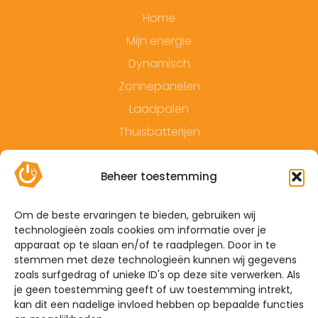
Home
Mijn energie
Dynamisch
Zonnepanelen
Laadpalen
Thuisbatterijen
Contact
Beheer toestemming
Offerte
Algemene voorwaarden
Om de beste ervaringen te bieden, gebruiken wij
technologieën zoals cookies om informatie over je
Privacyverklaring
apparaat op te slaan en/of te raadplegen. Door in te
Sitemap
stemmen met deze technologieën kunnen wij gegevens
zoals surfgedrag of unieke ID's op deze site verwerken. Als
je geen toestemming geeft of uw toestemming intrekt,
De Hoefkens 1 5707 AZ Helmond
kan dit een nadelige invloed hebben op bepaalde functies