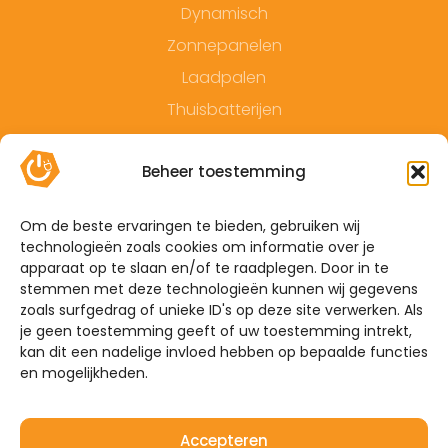
Dynamisch
Zonnepanelen
Laadpalen
Thuisbatterijen
Contact
Beheer toestemming
Offerte
Algemene voorwaarden
Om de beste ervaringen te bieden, gebruiken wij
technologieën zoals cookies om informatie over je
Privacyverklaring
apparaat op te slaan en/of te raadplegen. Door in te
Sitemap
stemmen met deze technologieën kunnen wij gegevens
zoals surfgedrag of unieke ID's op deze site verwerken. Als
je geen toestemming geeft of uw toestemming intrekt,
De Hoefkens 1 5707 AZ Helmond
kan dit een nadelige invloed hebben op bepaalde functies
en mogelijkheden.
Westelijke Havendijk 17E 4703 RA Roosendaal
0492-350309
Accepteren
info@mijnenergiebrabant.nl