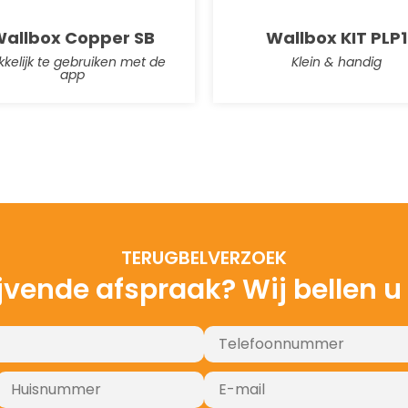
allbox Copper SB
Wallbox KIT PLP1
kelijk te gebruiken met de
Klein & handig
app
TERUGBELVERZOEK
ijvende afspraak? Wij bellen u