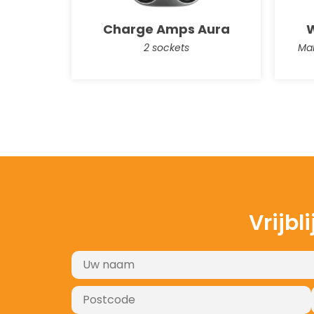
Charge Amps Aura
W
2 sockets
Mak
Vrijbl