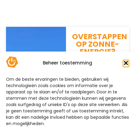
OVERSTAPPEN
OP ZONNE-
ENERGIE?
Mijn Energie Brabant
Beheer toestemming
helpt u verder! Wij
bieden volledige
Om de beste ervaringen te bieden, gebruiken wij
installatieservice
technologieën zoals cookies om informatie over je
voor nieuwe
apparaat op te slaan en/of te raadplegen. Door in te
zonnepanelen,
stemmen met deze technologieën kunnen wij gegevens
laadpalen en
zoals surfgedrag of unieke ID's op deze site verwerken. Als
thuisbatterijen. Neem
je geen toestemming geeft of uw toestemming intrekt,
contact met ons op
kan dit een nadelige invloed hebben op bepaalde functies
en mogelijkheden.
voor de
mogelijkheden.