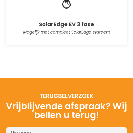
SolarEdge EV 3 fase
Mogelijk met compleet SolarEdge systeem
TERUGBELVERZOEK
Vrijblijvende afspraak? Wij
bellen u terug!