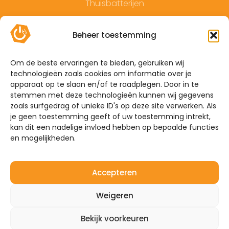
Thuisbatterijen
Contact
Beheer toestemming
Offerte
Algemene voorwaarden
Om de beste ervaringen te bieden, gebruiken wij
technologieën zoals cookies om informatie over je
Privacyverklaring
apparaat op te slaan en/of te raadplegen. Door in te
Sitemap
stemmen met deze technologieën kunnen wij gegevens
zoals surfgedrag of unieke ID's op deze site verwerken. Als
je geen toestemming geeft of uw toestemming intrekt,
De Hoefkens 1 5707 AZ Helmond
kan dit een nadelige invloed hebben op bepaalde functies
en mogelijkheden.
Westelijke Havendijk 17E 4703 RA Roosendaal
0492-350309
Accepteren
info@mijnenergiebrabant.nl
Weigeren
Bekijk voorkeuren
©2026 – Mijn Energie Brabant