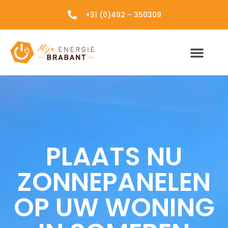
+31 (0)492 – 350309
PLAATS NU
ZONNEPANELEN
OP UW WONING