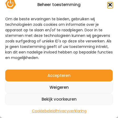
hieronder welke thuisbatterijen wij aanbieden.
Beheer toestemming
Vergelijk zelf de batterijen of maak gebruik van
onze handige keuzehulp!
Om de beste ervaringen te bieden, gebruiken wij
technologieën zoals cookies om informatie over je
Systeemgarantie
apparaat op te slaan en/of te raadplegen. Door in te
stemmen met deze technologieën kunnen wij gegevens
Mijn Energie Brabant installeert niet alleen
zoals surfgedrag of unieke ID's op deze site verwerken. Als
thuisbatterijen. Heeft u ook interesse in het
je geen toestemming geeft of uw toestemming intrekt,
plaatsen van zonnepanelen en laadpalen? Wij
kan dit een nadelige invloed hebben op bepaalde functies
maken het systeem compleet. Neem vrijblijvend
en mogelijkheden.
contact met ons op over de mogelijkheden. Vraag
om een offerte of een adviesgesprek zodat we uw
situatie kunnen bespreken.
Accepteren
Ontvang een voorstel + offerte
Weigeren
Bekijk voorkeuren
Cookiebeleid
Privacyverklaring