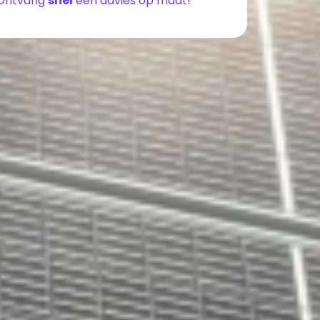
Ontvang
snel
een advies op maat!