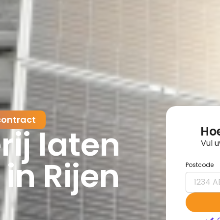
contract
ij laten
Hoe
Vul 
 in Rijen
Postcode