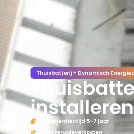
Thuisbatterij + Dynamisch Energie
Thuisbatter
installeren
Terugverdientijd 5-7 jaar
Geen terugleverkosten