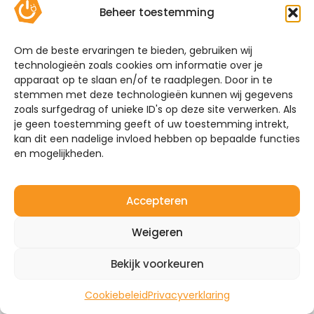
Bekijk hieronder welke thuisbatterijen wij aanbieden.
Beheer toestemming
Vergelijk zelf de batterijen of maak gebruik van
onze handige keuzehulp!
Om de beste ervaringen te bieden, gebruiken wij
technologieën zoals cookies om informatie over je
Systeemgarantie
apparaat op te slaan en/of te raadplegen. Door in te
stemmen met deze technologieën kunnen wij gegevens
Mijn Energie Brabant installeert niet alleen
zoals surfgedrag of unieke ID's op deze site verwerken. Als
thuisbatterijen. Heeft u ook interesse in het
je geen toestemming geeft of uw toestemming intrekt,
plaatsen van zonnepanelen en laadpalen? Wij
kan dit een nadelige invloed hebben op bepaalde functies
maken het systeem compleet. Neem vrijblijvend
en mogelijkheden.
contact met ons op over de mogelijkheden. Vraag
om een offerte of een adviesgesprek zodat we uw
situatie kunnen bespreken.
Accepteren
Ontvang een voorstel + offerte
Weigeren
Bekijk voorkeuren
Cookiebeleid
Privacyverklaring