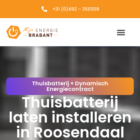
+31 (0)492 – 350309
Thuisbatterij + Dynamisch
Energiecontract
Thuisbatterij
laten installeren
in Roosendaal