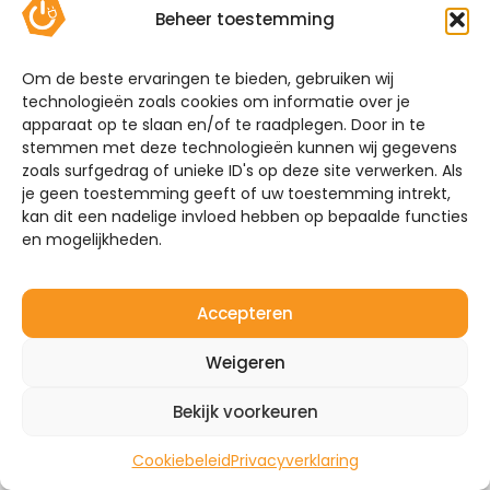
hieronder welke thuisbatterijen wij aanbieden.
Beheer toestemming
Vergelijk zelf de batterijen of maak gebruik van
onze handige keuzehulp!
Om de beste ervaringen te bieden, gebruiken wij
technologieën zoals cookies om informatie over je
Systeemgarantie
apparaat op te slaan en/of te raadplegen. Door in te
stemmen met deze technologieën kunnen wij gegevens
Mijn Energie Brabant installeert niet alleen
zoals surfgedrag of unieke ID's op deze site verwerken. Als
thuisbatterijen. Heeft u ook interesse in het
je geen toestemming geeft of uw toestemming intrekt,
plaatsen van zonnepanelen en laadpalen? Wij
kan dit een nadelige invloed hebben op bepaalde functies
maken het systeem compleet. Neem vrijblijvend
en mogelijkheden.
contact met ons op over de mogelijkheden. Vraag
om een offerte of een adviesgesprek zodat we uw
situatie kunnen bespreken.
Accepteren
Ontvang een voorstel + offerte
Weigeren
Bekijk voorkeuren
Cookiebeleid
Privacyverklaring