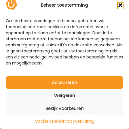
hieronder welke thuisbatterijen wij aanbieden.
Beheer toestemming
Vergelijk zelf de batterijen of maak gebruik van
onze handige keuzehulp!
Om de beste ervaringen te bieden, gebruiken wij
technologieën zoals cookies om informatie over je
Systeemgarantie
apparaat op te slaan en/of te raadplegen. Door in te
stemmen met deze technologieën kunnen wij gegevens
Mijn Energie Brabant installeert niet alleen
zoals surfgedrag of unieke ID's op deze site verwerken. Als
thuisbatterijen. Heeft u ook interesse in het
je geen toestemming geeft of uw toestemming intrekt,
plaatsen van zonnepanelen en laadpalen? Wij
kan dit een nadelige invloed hebben op bepaalde functies
maken het systeem compleet. Neem vrijblijvend
en mogelijkheden.
contact met ons op over de mogelijkheden. Vraag
om een offerte of een adviesgesprek zodat we uw
situatie kunnen bespreken.
Accepteren
Ontvang een voorstel + offerte
Weigeren
Bekijk voorkeuren
Cookiebeleid
Privacyverklaring