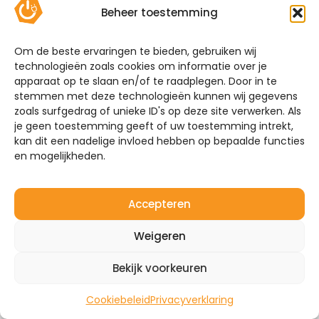
hieronder welke thuisbatterijen wij aanbieden.
Beheer toestemming
Vergelijk zelf de batterijen of maak gebruik van
onze handige keuzehulp!
Om de beste ervaringen te bieden, gebruiken wij
technologieën zoals cookies om informatie over je
Systeemgarantie
apparaat op te slaan en/of te raadplegen. Door in te
stemmen met deze technologieën kunnen wij gegevens
Mijn Energie Brabant installeert niet alleen
zoals surfgedrag of unieke ID's op deze site verwerken. Als
thuisbatterijen. Heeft u ook interesse in het
je geen toestemming geeft of uw toestemming intrekt,
plaatsen van zonnepanelen en laadpalen? Wij
kan dit een nadelige invloed hebben op bepaalde functies
maken het systeem compleet. Neem vrijblijvend
en mogelijkheden.
contact met ons op over de mogelijkheden. Vraag
om een offerte of een adviesgesprek zodat we uw
situatie kunnen bespreken.
Accepteren
Ontvang een voorstel + offerte
Weigeren
Bekijk voorkeuren
Cookiebeleid
Privacyverklaring