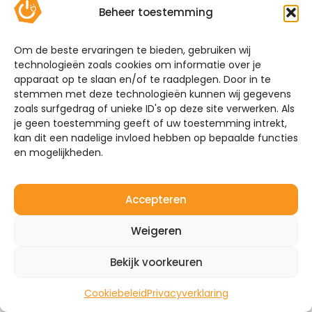
hieronder welke thuisbatterijen wij aanbieden.
Beheer toestemming
Vergelijk zelf de batterijen of maak gebruik van
onze handige keuzehulp!
Om de beste ervaringen te bieden, gebruiken wij
technologieën zoals cookies om informatie over je
Systeemgarantie
apparaat op te slaan en/of te raadplegen. Door in te
stemmen met deze technologieën kunnen wij gegevens
Mijn Energie Brabant installeert niet alleen
zoals surfgedrag of unieke ID's op deze site verwerken. Als
thuisbatterijen. Heeft u ook interesse in het
je geen toestemming geeft of uw toestemming intrekt,
plaatsen van zonnepanelen en laadpalen? Wij
kan dit een nadelige invloed hebben op bepaalde functies
maken het systeem compleet. Neem vrijblijvend
en mogelijkheden.
contact met ons op over de mogelijkheden. Vraag
om een offerte of een adviesgesprek zodat we uw
situatie kunnen bespreken.
Accepteren
Ontvang een voorstel + offerte
Weigeren
Bekijk voorkeuren
Cookiebeleid
Privacyverklaring