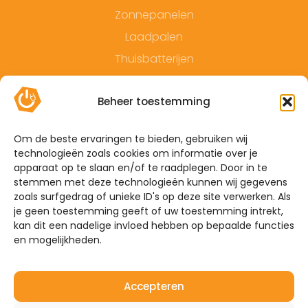
Zonnepanelen
Laadpalen
Thuisbatterijen
Contact
Beheer toestemming
Offerte
Algemene voorwaarden
Om de beste ervaringen te bieden, gebruiken wij
technologieën zoals cookies om informatie over je
Privacyverklaring
apparaat op te slaan en/of te raadplegen. Door in te
Sitemap
stemmen met deze technologieën kunnen wij gegevens
zoals surfgedrag of unieke ID's op deze site verwerken. Als
je geen toestemming geeft of uw toestemming intrekt,
De Hoefkens 1 5707 AZ Helmond
kan dit een nadelige invloed hebben op bepaalde functies
en mogelijkheden.
Westelijke Havendijk 17E 4703 RA Roosendaal
0492-350309
Accepteren
info@mijnenergiebrabant.nl