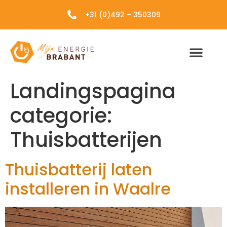
+31 (0)492 – 350309
Landingspagina
categorie:
Thuisbatterijen
Thuisbatterij laten
installeren in Waalre