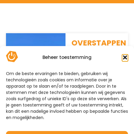
OVERSTAPPEN
OP ZONNE-
ENERGIE?
Beheer toestemming
Mijn Energie Brabant
helpt u verder! Wij
Om de beste ervaringen te bieden, gebruiken wij
bieden volledige
technologieën zoals cookies om informatie over je
installatieservice
apparaat op te slaan en/of te raadplegen. Door in te
stemmen met deze technologieën kunnen wij gegevens
voor nieuwe
zoals surfgedrag of unieke ID's op deze site verwerken. Als
zonnepanelen,
je geen toestemming geeft of uw toestemming intrekt,
laadpalen en
kan dit een nadelige invloed hebben op bepaalde functies
thuisbatterijen. Neem
en mogelijkheden.
contact met ons op
voor de