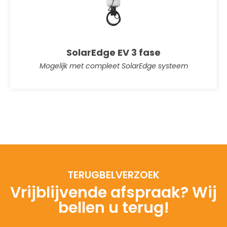
SolarEdge EV 3 fase
Mogelijk met compleet SolarEdge systeem
TERUGBELVERZOEK
Vrijblijvende afspraak? Wij
bellen u terug!