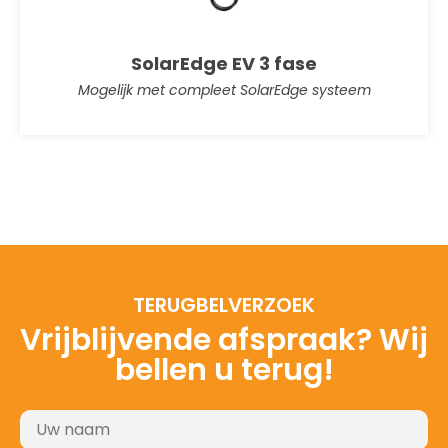
SolarEdge EV 3 fase
Mogelijk met compleet SolarEdge systeem
TERUGBELVERZOEK
Vrijblijvende afspraak? Wij
bellen u terug!