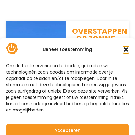
OVERSTAPPEN
OP ZONNE-
ENERGIE?
Beheer toestemming
Mijn Energie Brabant
helpt u verder! Wij
Om de beste ervaringen te bieden, gebruiken wij
bieden volledige
technologieën zoals cookies om informatie over je
installatieservice
apparaat op te slaan en/of te raadplegen. Door in te
voor nieuwe
stemmen met deze technologieën kunnen wij gegevens
zonnepanelen,
zoals surfgedrag of unieke ID's op deze site verwerken. Als
laadpalen en
je geen toestemming geeft of uw toestemming intrekt,
kan dit een nadelige invloed hebben op bepaalde functies
thuisbatterijen. Neem
en mogelijkheden.
contact met ons op
voor de
mogelijkheden.
Accepteren