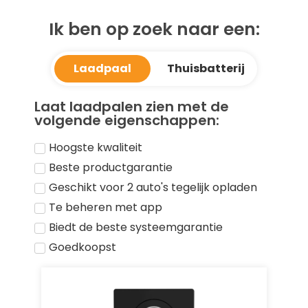
Ik ben op zoek naar een:
Laadpaal
Thuisbatterij
Laat laadpalen zien met de
Laat thuisbatterijen zien met de
volgende eigenschappen:
volgende eigenschappen:
Hoogste kwaliteit
Hoge kwaliteit
Beste productgarantie
Systeemgarantie
Geschikt voor 2 auto's tegelijk opladen
Geschikt voor meterkast 3 fase
Te beheren met app
Biedt de beste systeemgarantie
Goedkoopst