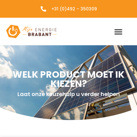
+31 (0)492 – 350309
WELK PRODUCT MOET IK
KIEZEN?
Laat onze keuzehulp u verder helpen