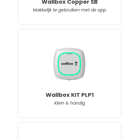
Wallbox Copper SB
Makkelijk te gebruiken met de app
SolarEdge Home Battery 4.6
kWh
Lage spanning variant van SolarEdge
Wallbox KIT PLP1
Klein & handig