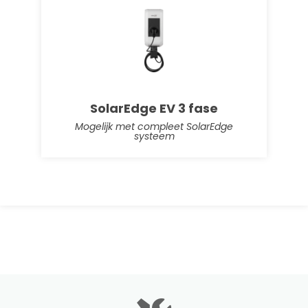
SolarEdge Home Battery 10
kWh
Voor het complete SolarEdge systeem
SolarEdge EV 3 fase
Mogelijk met compleet SolarEdge
systeem