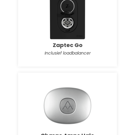
Marstek Venus-E 5,12 kWh
Stekkerbatterij - Plug & play
Zaptec Go
Inclusief loadbalancer
AlphaESS Smile-G3-BAT-3.8S
Onze aanrader!